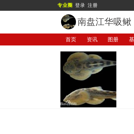
专业圈
登录
注册
南盘江华吸鳅
首页
资讯
图册