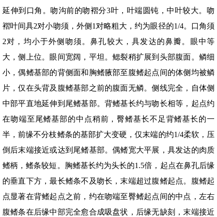
延伸到口角。吻沟前的吻褶分3叶，叶端圆钝，中叶较大。吻
褶叶间具2对小吻须，外侧1对略粗大，约为眼径的1/4。口角须
2对，均小于外侧吻须。鼻孔较大，具发达的鼻瓣。眼中等
大，侧上位。眼间宽阔，平坦。鳃裂稍扩展到头部腹面。鳞细
小，偶鳍基部的背侧面和胸鳍腋部至腹鳍起点间的体侧均被鳞
片，仅在头背及腹鳍基部之前的腹面无鳞。侧线完全，自体侧
中部平直地延伸到尾鳍基部。背鳍基长约与吻长相等，起点约
在吻端至尾鳍基部的中点稍前，臀鳍基长不足背鳍基长的一
半，前缘不分枝鳍条的基部扩大变硬，仅末端的约1/4柔软，压
倒后末端接近或达到尾鳍基部。偶鳍宽大平展，具发达的肉质
鳍柄，鳍条较短。胸鳍基长约为头长的1.5倍，起点在鼻孔后缘
的垂直下方，最长鳍条不及吻长，末端超过腹鳍起点。腹鳍起
点显著在背鳍起点之前，约在吻端至臀鳍起点间的中点，左右
腹鳍条在后缘中部完全愈合成吸盘状，后缘无缺刻，末端接近