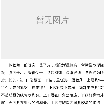
体较短，前段宽，甚平扁，后段渐显侧扁，背缘呈弓形隆
起，腹面平坦。头很低平。吻端圆钝，边缘很薄；吻长约为眼
后头长的2倍。口裂很宽，下位，呈弧形。唇较薄，上唇具9—
11个明显的乳突，排成1排；下唇乳突不显著；颏部中央具1对
不甚明显的纵脊状乳突。上下唇在口角处相连。下颌前缘稍外
露，表面具放射状的沟和脊。上唇与吻端之间具较深的吻沟，